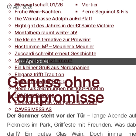
Weinwirtschaft 01/26
Toro
Rocca dei Forti
Mortier
07 April 2026
Frohe Wein-Nachten.
Villa Armellina
Pierre Seguinot & Fils
Die Weinstrasse Adolph auf der weinFACH
Pfaff
Highlight des Jahres in der Champagne.
Sainte Victoire
Montalbera räumt weiter ab!
Die kleine Alternative zur Prowein!
Hostomme: M² – Meunier x Meunier
Zuccardi schreibt erneut Geschichte
Montalbera glänzt erneut!
07 April 2026
Ein kleiner Gruß aus Nordspanien
Eleganz trifft Tradition
Genuss ohne
Erneut ein voller Erfolg
Neue Auszeichnungen mit 100-Punkten
Kompromisse
100 Blog-Beiträge
Eines der besten Weingüter der Welt!
CAVES MESSIAS
Der Sommer steht vor der Tür
– lange Abende auf
Picknicks im Park, Grillfeste mit Freunden. Was dab
darf? Ein gutes Glas Wein. Doch immer m