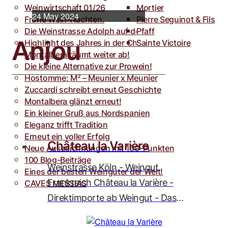
Weinwirtschaft 01/26
Toro
Rocca dei Forti
Mortier
24 May 2024
Frohe Wein-Nachten.
Villa Armellina
Pierre Seguinot & Fils
Die Weinstrasse Adolph auf der weinFACH
Pfaff
Anjou
Highlight des Jahres in der Champagne.
Sainte Victoire
Montalbera räumt weiter ab!
Die kleine Alternative zur Prowein!
Hostomme: M² – Meunier x Meunier
Zuccardi schreibt erneut Geschichte
Montalbera glänzt erneut!
Ein kleiner Gruß aus Nordspanien
Eleganz trifft Tradition
Erneut ein voller Erfolg
Château la Varière
Neue Auszeichnungen mit 100-Punkten
100 Blog-Beiträge
Weinstrasse Köln - Weingut
Eines der besten Weingüter der Welt!
Frankreich Château la Varière -
CAVES MESSIAS
Direktimporte ab Weingut - Das
Beste für den Fachhandel seit 1980