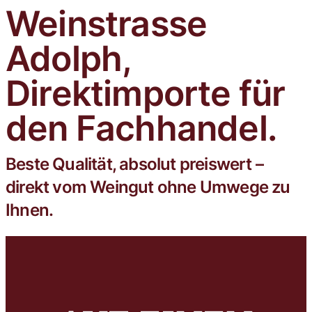
Weinstrasse
Trophy mit der Goldmedaille
ausgezeichnet.
Adolph,
Direktimporte für
den Fachhandel.
Beste Qualität, absolut preiswert –
direkt vom Weingut ohne Umwege zu
Ihnen.