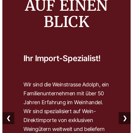
AUF EINEN
BLICK
Ihr Import-Spezialist!
Wa
Wir sind die Weinstrasse Adolph, ein
Wir 
Familienunternehmen mit über 50
wähl
Jahren Erfahrung im Weinhandel.
herv
Wir sind spezialisiert auf Wein-
Wein
❮
❯
Direktimporte von exklusiven
Fach
Weingütern weltweit und beliefern
find