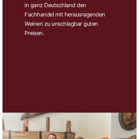
in ganz Deutschland den
wir 
Fachhandel mit herausragenden
ausw
Weinen zu unschlagbar guten
und 
Preisen.
Unse