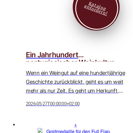
K
a
t
l
o
g
n
f
o
r
d
e
r
n
zu den Spitzenweinen des Wettbewerbs
a
a
!
zählt.
Ein Jahrhundert
portugiesischer Weinkultur
Wenn ein Weingut auf eine hundertjährige
Geschichte zurückblickt, geht es um weit
mehr als nur Zeit. Es geht um Herkunft,
Haltung und Hingabe. In diesem Jahr
2026-05-27T00:00:00+02:00
feiert unser geschätzter Partner, Caves
Messias, sein 100-jähriges Bestehen
(gegründet 1926) – ein Meilenstein, den