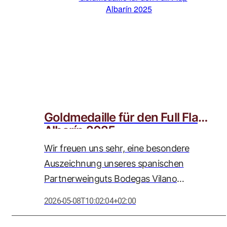
wir als Weinstrasse Adolph GmbH mit
großer Wertschätzung begleiten.
Goldmedaille für den Full Flap
Albarín 2025
Wir freuen uns sehr, eine besondere
Auszeichnung unseres spanischen
Partnerweinguts Bodegas Vilano
bekanntgeben zu dürfen: Der Full Flap
2026-05-08T10:02:04+02:00
Albarín 2025 wurde bei der
renommierten Women’s International