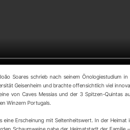
João Soares schrieb nach seinem Önologiestudium in L
tät Geisenheim und brachte offensichtlich viel innova
 Weine von Caves Messias und der 3 Spitzen-Quintas 
ten Winzern Portugals.
eine Erscheinung mit Seltenheitswert. In der Heimat i
erden Schaumweine nahe der Heimatstadt der Familie – i