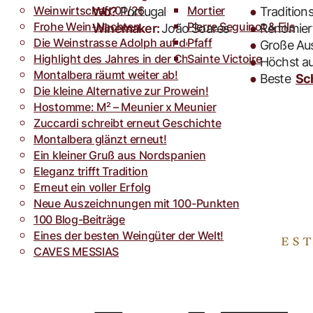
Weinwirtschaft 01/26
Toro
Rocca dei Forti
Mortier
Wo?
Portugal
●
Tradition
Frohe Wein-Nachten.
Villa Armellina
Pierre Seguinot & Fils
Winemaker:
João Soares
●
Renomiert
Die Weinstrasse Adolph auf der weinFACH
Pfaff
●
Große Aus
Highlight des Jahres in der Champagne.
Sainte Victoire
●
Höchst a
Montalbera räumt weiter ab!
●
Beste
Sc
Die kleine Alternative zur Prowein!
Hostomme: M² – Meunier x Meunier
Zuccardi schreibt erneut Geschichte
Montalbera glänzt erneut!
Ein kleiner Gruß aus Nordspanien
Eleganz trifft Tradition
Erneut ein voller Erfolg
Neue Auszeichnungen mit 100-Punkten
100 Blog-Beiträge
Eines der besten Weingüter der Welt!
CAVES MESSIAS