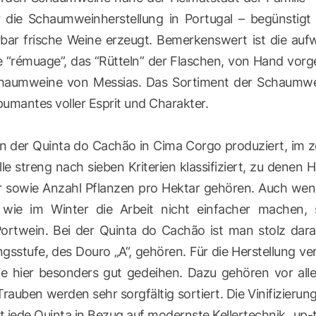
 die Schaumweinherstellung in Portugal – begünstigt 
rbar frische Weine erzeugt. Bemerkenswert ist die au
e “rémuage”, das “Rütteln” der Flaschen, von Hand vor
chaumweine von Messias. Das Sortiment der Schaumwei
mantes voller Esprit und Charakter.
n der Quinta do Cachão in Cima Corgo produziert, im ze
lle streng nach sieben Kriterien klassifiziert, zu den
 sowie Anzahl Pflanzen pro Hektar gehören. Auch wenn
e im Winter die Arbeit nicht einfacher machen, sch
rtwein. Bei der Quinta do Cachão ist man stolz darau
ngsstufe, des Douro „A“, gehören. Für die Herstellung 
ie hier besonders gut gedeihen. Dazu gehören vor alle
Trauben werden sehr sorgfältig sortiert. Die Vinifizieru
st jede Quinta in Bezug auf modernste Kellertechnik „up-