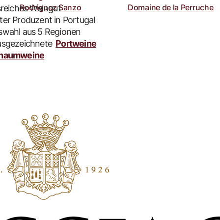
Saumur
Rodriguez Sanzo
Domaine de la Perruche
sreiches Weingut
er Produzent in Portugal
wahl aus 5 Regionen
usgezeichnete
Portweine
haumweine