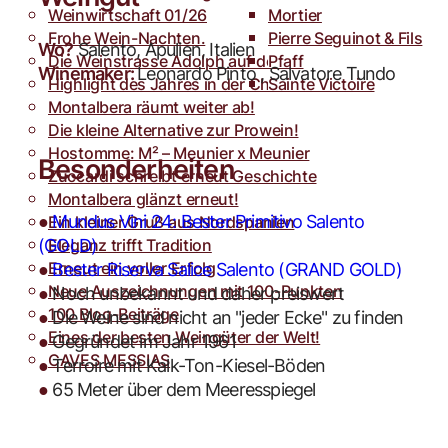
Weinwirtschaft 01/26
Toro
Rocca dei Forti
Mortier
Frohe Wein-Nachten.
Villa Armellina
Pierre Seguinot & Fils
Wo?
Salento, Apulien, Italien
Die Weinstrasse Adolph auf der weinFACH
Pfaff
Winemaker:
Leonardo Pinto , Salvatore Tundo
Highlight des Jahres in der Champagne.
Sainte Victoire
Montalbera räumt weiter ab!
Die kleine Alternative zur Prowein!
Hostomme: M² – Meunier x Meunier
Besonderheiten
Zuccardi schreibt erneut Geschichte
Montalbera glänzt erneut!
●
Mundus Vini 24: Bester Primitivo Salento
Ein kleiner Gruß aus Nordspanien
Eleganz trifft Tradition
(GOLD)
Erneut ein voller Erfolg
●
Bester Riserva Salice Salento (GRAND GOLD)
Neue Auszeichnungen mit 100-Punkten
●
Noch unbekannt und daher preiswert
100 Blog-Beiträge
●
Die Weine sind nicht an "jeder Ecke" zu finden
Eines der besten Weingüter der Welt!
●
Gegründet im Jahr 1961
CAVES MESSIAS
●
Terroire mit Kalk-Ton-Kiesel-Böden
●
65 Meter über dem Meeresspiegel