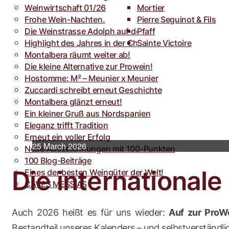
Weinwirtschaft 01/26
Toro
Rocca dei Forti
Mortier
Frohe Wein-Nachten.
Villa Armellina
Pierre Seguinot & Fils
Die Weinstrasse Adolph auf der weinFACH
Pfaff
Highlight des Jahres in der Champagne.
Sainte Victoire
Montalbera räumt weiter ab!
Die kleine Alternative zur Prowein!
Hostomme: M² – Meunier x Meunier
Zuccardi schreibt erneut Geschichte
Montalbera glänzt erneut!
Ein kleiner Gruß aus Nordspanien
Eleganz trifft Tradition
Erneut ein voller Erfolg
25 March 2026
Neue Auszeichnungen mit 100-Punkten
100 Blog-Beiträge
Die internationale
Eines der besten Weingüter der Welt!
CAVES MESSIAS
Auch 2026 heißt es für uns wieder:
Auf zur ProW
Bestandteil unseres Kalenders – und selbstverständlic