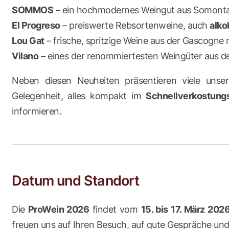
SOMMOS
– ein hochmodernes Weingut aus Somontan
El Progreso
– preiswerte Rebsortenweine, auch
alko
Lou Gat
– frische, spritzige Weine aus der Gascogne 
Vilano
– eines der renommiertesten Weingüter aus de
Neben diesen Neuheiten präsentieren viele unse
Gelegenheit, alles kompakt im
Schnellverkostung
informieren.
Datum und Standort
Die
ProWein 2026
findet vom
15. bis 17. März 202
freuen uns auf Ihren Besuch, auf gute Gespräche un