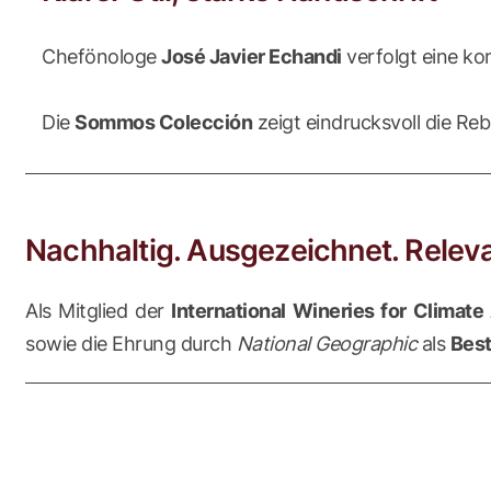
Chefönologe
José Javier Echandi
verfolgt eine ko
Die
Sommos Colección
zeigt eindrucksvoll die Reb
Nachhaltig. Ausgezeichnet. Releva
Als Mitglied der
International Wineries for Climat
sowie die Ehrung durch
National Geographic
als
Best