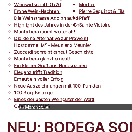
Weinwirtschaft 01/26
Toro
Rocca dei Forti
Mortier
Frohe Wein-Nachten.
Villa Armellina
Pierre Seguinot & Fils
Die Weinstrasse Adolph auf der weinFACH
Pfaff
Highlight des Jahres in der Champagne.
Sainte Victoire
Montalbera räumt weiter ab!
Die kleine Alternative zur Prowein!
Hostomme: M² – Meunier x Meunier
Zuccardi schreibt erneut Geschichte
Montalbera glänzt erneut!
Ein kleiner Gruß aus Nordspanien
Eleganz trifft Tradition
Erneut ein voller Erfolg
Neue Auszeichnungen mit 100-Punkten
100 Blog-Beiträge
Eines der besten Weingüter der Welt!
CAVES MESSIAS
25 March 2026
NEU: BODEGA SO