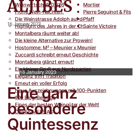
ALJIBES
Weinwirtschaft 01/26
Toro
Rocca dei Forti
Mortier
Frohe Wein-Nachten.
Villa Armellina
Pierre Seguinot & Fils
Die Weinstrasse Adolph auf der weinFACH
Pfaff
16 January 2023
Highlight des Jahres in der Champagne.
Sainte Victoire
Montalbera räumt weiter ab!
Die kleine Alternative zur Prowein!
Hostomme: M² – Meunier x Meunier
Zuccardi schreibt erneut Geschichte
Montalbera glänzt erneut!
Ein kleiner Gruß aus Nordspanien
16 January 2023
Eleganz trifft Tradition
Erneut ein voller Erfolg
Eine ganz
Neue Auszeichnungen mit 100-Punkten
100 Blog-Beiträge
besondere
Eines der besten Weingüter der Welt!
CAVES MESSIAS
Quintessenz