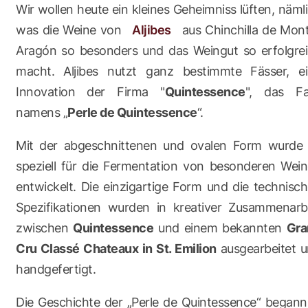
Wir wollen heute ein kleines Geheimniss lüften, näml
was die Weine von
Aljibes
aus Chinchilla de Mon
Aragón so besonders und das Weingut so erfolgre
macht. Aljibes nutzt ganz bestimmte Fässer, e
Innovation der Firma "
Quintessence
", das Fa
namens „
Perle de Quintessence
“.
Mit der abgeschnittenen und ovalen Form wurde
speziell für die Fermentation von besonderen Wei
entwickelt. Die einzigartige Form und die technisc
Spezifikationen wurden in kreativer Zusammenarb
zwischen
Quintessence
und einem bekannten
Gra
Cru Classé Chateaux in St. Emilion
ausgearbeitet 
handgefertigt.
Die Geschichte der „Perle de Quintessence“ begann