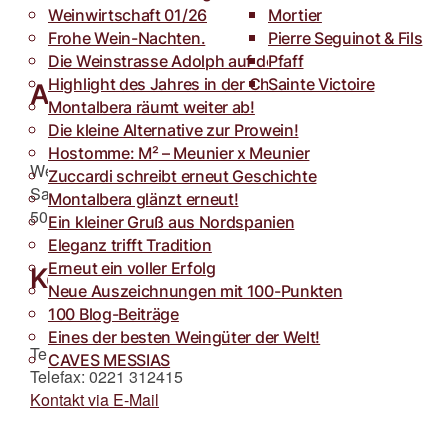
Weinwirtschaft 01/26
Toro
Rocca dei Forti
Mortier
Frohe Wein-Nachten.
Villa Armellina
Pierre Seguinot & Fils
Die Weinstrasse Adolph auf der weinFACH
Pfaff
Highlight des Jahres in der Champagne.
Sainte Victoire
Adresse
Montalbera räumt weiter ab!
Die kleine Alternative zur Prowein!
Hostomme: M² – Meunier x Meunier
Weinstrasse Adolph GmbH
Zuccardi schreibt erneut Geschichte
Sachsenring 38
Montalbera glänzt erneut!
50677 Köln
Ein kleiner Gruß aus Nordspanien
Eleganz trifft Tradition
Erneut ein voller Erfolg
Kontakt
Neue Auszeichnungen mit 100-Punkten
100 Blog-Beiträge
Eines der besten Weingüter der Welt!
Telefon: 0221 312413
CAVES MESSIAS
Telefax: 0221 312415
Kontakt via E-Mail