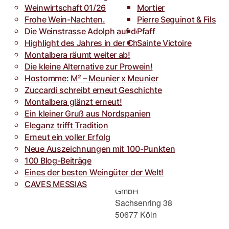
Weinwirtschaft 01/26
Toro
Rocca dei Forti
Mortier
Frohe Wein-Nachten.
Villa Armellina
Pierre Seguinot & Fils
Die Weinstrasse Adolph auf der weinFACH
Pfaff
Highlight des Jahres in der Champagne.
Sainte Victoire
Montalbera räumt weiter ab!
Die kleine Alternative zur Prowein!
Hostomme: M² – Meunier x Meunier
Zuccardi schreibt erneut Geschichte
Montalbera glänzt erneut!
Ein kleiner Gruß aus Nordspanien
Eleganz trifft Tradition
Erneut ein voller Erfolg
Adresse
Neue Auszeichnungen mit 100-Punkten
100 Blog-Beiträge
Eines der besten Weingüter der Welt!
Weinstrasse Adolph
CAVES MESSIAS
GmbH
Sachsenring 38
50677 Köln